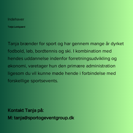
Indehaver
Tanja Lundgaard
Tanja brænder for sport og har gennem mange år dyrket
fodbold, løb, bordtennis og ski. I kombination med
hendes uddannelse indenfor forretningsudvikling og
økonomi, varetager hun den primære administration
ligesom du vil kunne møde hende i forbindelse med
forskellige sportsevents.
Kontakt Tanja på:
M:
tanja@sportogeventgroup.dk