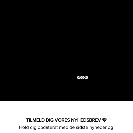
Sportsgrene
Kontakt os
Fodbold- og event
Sport- og Event Group
Padel- og event
+45 5126 0055
Basket- og event
info@sportogeventgroup.dk
Håndbold- og event
Karetmagervej 10A, 7100 Vejle
Løb- og event
CVR: 43362860
Sport & Event Group
Partnere
Udlejning
Holdet bag
Vi støtter
Nyheder
Politik
TILMELD DIG VORES NYHEDSBREV 💚
Hold dig opdateret med de sidste nyheder og 