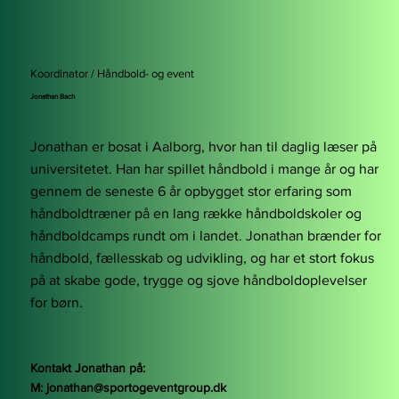
Koordinator / Håndbold- og event
Jonathan Bach
Jonathan er bosat i Aalborg, hvor han til daglig læser på
universitetet. Han har spillet håndbold i mange år og har
gennem de seneste 6 år opbygget stor erfaring som
håndboldtræner på en lang række håndboldskoler og
håndboldcamps rundt om i landet. Jonathan brænder for
håndbold, fællesskab og udvikling, og har et stort fokus
på at skabe gode, trygge og sjove håndboldoplevelser
for børn.
Kontakt Jonathan på:
M:
jonathan@sportogeventgroup.dk