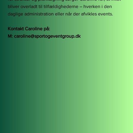
bliver overladt til tilfældighederne – hverken i den
daglige administration eller når der afvikles events.
Kontakt Caroline på:
M:
caroline@sportogeventgroup.dk