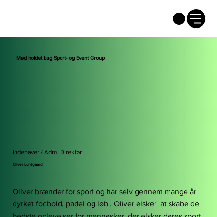
Mød holdet bag Sport- og Event Group
Indehaver / Adm. Direktør
Oliver Lundgaard
Oliver brænder for sport og har selv gennem mange år
dyrket fodbold, padel og løb . Oliver elsker at skabe de
bedste oplevelser for mennesker, der elsker deres sport