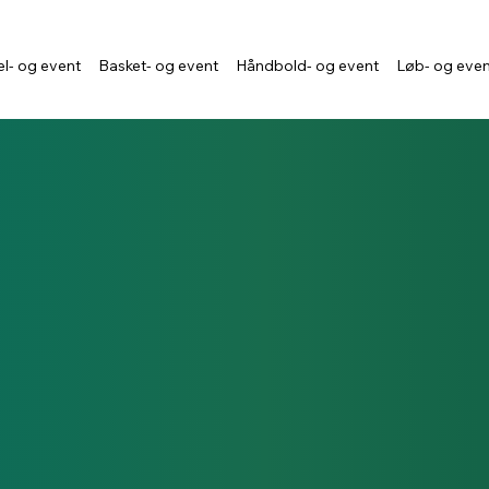
l- og event
Basket- og event
Håndbold- og event
Løb- og eve