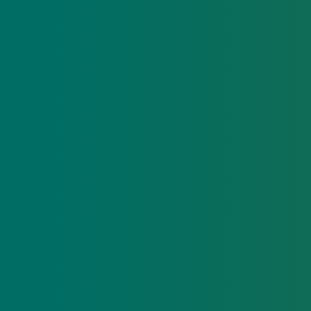
Dyrk
glæden
ved fodbold