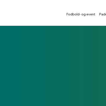
Fodbold- og event
Pade