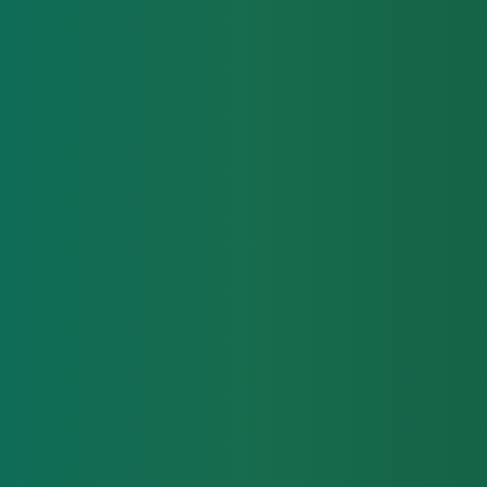
r på F&E Fodboldskole?