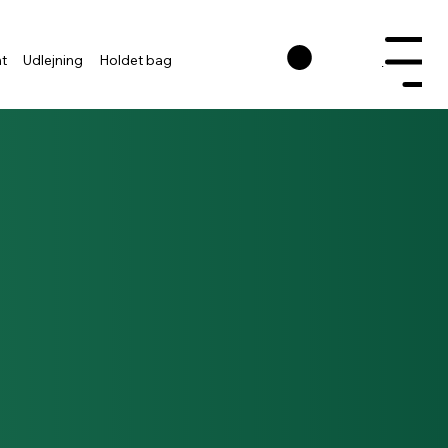
nt
Udlejning
Holdet bag
Menu