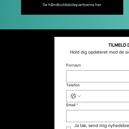
Se håndboldskolepartnerne her
TILMELD 
Hold dig opdateret med de sid
rene
Fornavn
- og event
og event
 og event
Telefon
d- og event
 event
Email
*
Ja tak, send mig nyhedsbre