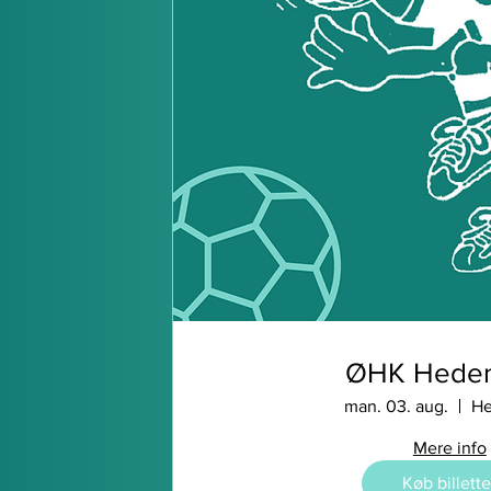
ØHK Heden
man. 03. aug.
He
Mere info
Køb billette