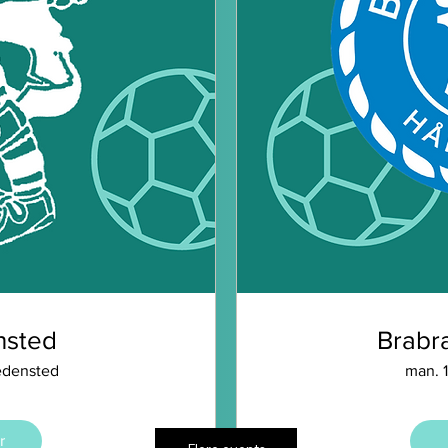
sted
Brabr
densted
man. 1
r