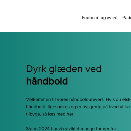
Fodbold- og event
Pade
Dyrk glæden ved
h
åndbold
Velkommen til vores håndboldunivers. Hvis du elsk
håndbold, ligesom os og er nysgerrig på hvad vi ka
tilbyde, så læs med her.
Siden 2024 har vi udviklet mange former for