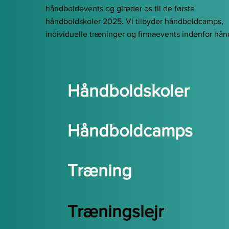
håndboldevents og glæder os til de første
håndboldskoler 2025. Vi tilbyder håndboldcamps,
individuelle træninger og firmaevents indenfor hån
Håndboldskoler
Håndboldcamps
Træning
Træningslejr