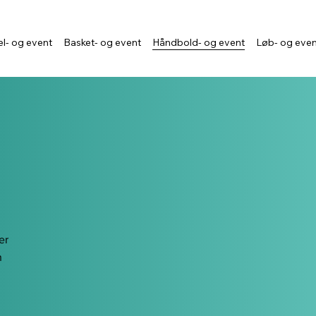
l- og event
Basket- og event
Håndbold- og event
Løb- og eve
er
n