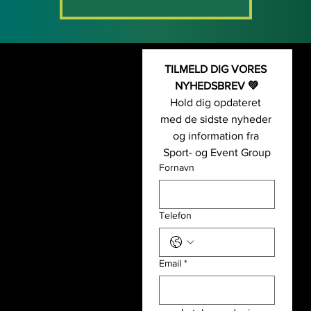
TILMELD DIG VORES 
Kontakt os
Fodbold-
NYHEDSBREV 💚
Sport- og Event Group
og event
Hold dig opdateret 
+45 5126 0055
Padel- og
med de sidste nyheder 
(
Telefonsupport: kl.09-14 alle
event
og information fra 
hverdage
)
Basket- og
Sport- og Event Group
info@sportogeventgroup.dk
event
Fornavn
Sportsgrene
Hjulmagervej 4A, 7100 Vejle
Håndbold-
CVR: 43362860
og event
Telefon
Løb- og
event
Email
*
Sport- og Event Group
Partnere
Udlejning