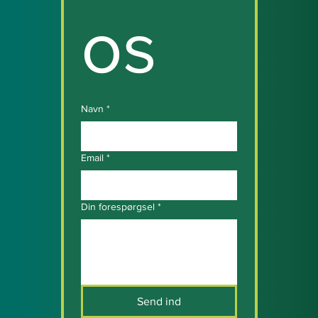
os
Navn
*
Email
*
Din forespørgsel
*
Send ind