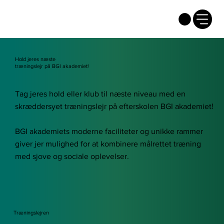
Hold jeres næste
træningslejr på BGI akademiet!
Tag jeres hold eller klub til næste niveau med en
skræddersyet træningslejr på efterskolen BGI akademiet!
BGI akademiets moderne faciliteter og unikke rammer
giver jer mulighed for at kombinere målrettet træning
med sjove og sociale oplevelser.
Træningslejren