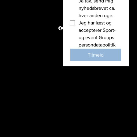
Ja tak, send mig 
Holdet bag
nyhedsbrevet ca. 
Vi støtter
hver anden uge. 
Nyheder
Jeg har læst og 
Politik
accepterer Sport- 
© Copyright
og event Groups 
2026
persondatapolitik
Tilmeld