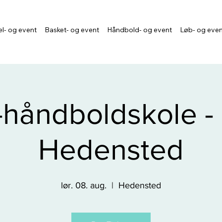
l- og event
Basket- og event
Håndbold- og event
Løb- og eve
-håndboldskole 
Hedensted
lør. 08. aug.
  |  
Hedensted