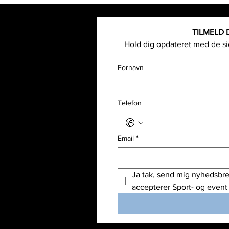
TILMELD 
Hold dig opdateret med de sid
rene
Fornavn
- og event
og event
 og event
Telefon
d- og event
 event
Email
*
Ja tak, send mig nyhedsbre
accepterer Sport- og event