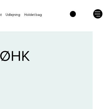
nt
Udlejning
Holdet bag
- ØHK