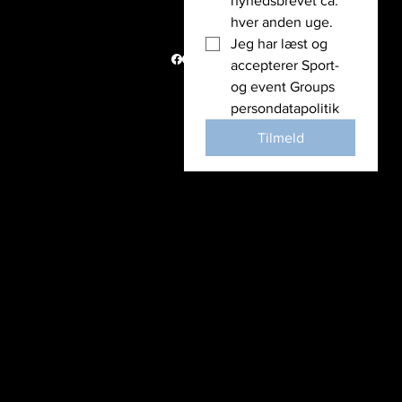
nyhedsbrevet ca. 
Vi støtter
hver anden uge. 
Nyheder
Jeg har læst og 
Politik
accepterer Sport- 
© Copyright
og event Groups 
2026
persondatapolitik
Tilmeld