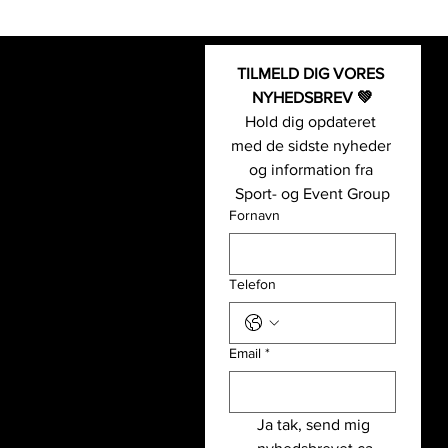
TILMELD DIG VORES 
Kontakt os
Fodbold-
NYHEDSBREV 💚
Sport- og Event Group
og event
Hold dig opdateret 
+45 5126 0055
Padel- og
med de sidste nyheder 
(
Telefonsupport: kl.09-14 alle
event
og information fra 
hverdage
)
Basket- og
Sport- og Event Group
info@sportogeventgroup.dk
event
Fornavn
Sportsgrene
Hjulmagervej 4A, 7100 Vejle
Håndbold-
CVR: 43362860
og event
Telefon
Løb- og
event
Email
*
Sport- og Event Group
Partnere
Udlejning
Ja tak, send mig 
Holdet bag