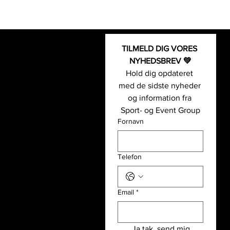
TILMELD DIG VORES 
Kontakt os
Fodbold-
NYHEDSBREV 💚
Sport- og Event Group
og event
Hold dig opdateret 
+45 5126 0055
Padel- og
med de sidste nyheder 
(
Telefonsupport: kl.09-14 alle
event
og information fra 
hverdage
)
Basket- og
Sport- og Event Group
info@sportogeventgroup.dk
event
Fornavn
Sportsgrene
Hjulmagervej 4A, 7100 Vejle
Håndbold-
CVR: 43362860
og event
Telefon
Løb- og
event
Email
*
Sport- og Event Group
Partnere
Udlejning
Ja tak, send mig 