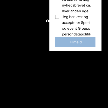
Holdet bag
nyhedsbrevet ca. 
Vi støtter
hver anden uge. 
Nyheder
Jeg har læst og 
Politik
accepterer Sport- 
© Copyright
og event Groups 
2026
persondatapolitik
Tilmeld