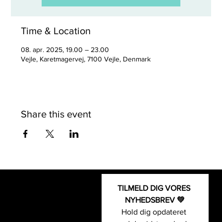
Time & Location
08. apr. 2025, 19.00 – 23.00
Vejle, Karetmagervej, 7100 Vejle, Denmark
Share this event
TILMELD DIG VORES 
Kontakt os
Fodbold-
NYHEDSBREV 💚
Sport- og Event Group
og event
Hold dig opdateret 
+45 5126 0055
Padel- og