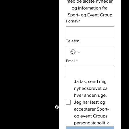
med de sidste nyheder 
(
Telefonsupport: kl.09-14 alle
event
og information fra 
hverdage
)
Basket- og
Sport- og Event Group
info@sportogeventgroup.dk
event
Fornavn
Sportsgrene
Hjulmagervej 4A, 7100 Vejle
Håndbold-
CVR: 43362860
og event
Telefon
Løb- og
event
Email
*
Sport- og Event Group
Partnere
Udlejning
Ja tak, send mig 
Holdet bag
nyhedsbrevet ca. 
Vi støtter
hver anden uge. 
Nyheder
Jeg har læst og 
Politik
accepterer Sport- 
© Copyright
og event Groups 
2026
persondatapolitik