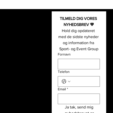
TILMELD DIG VORES 
Kontakt os
Fodbold-
NYHEDSBREV 💚
Sport- og Event Group
og event
Hold dig opdateret 
+45 5126 0055
Padel- og
med de sidste nyheder 
(
Telefonsupport: kl.09-14 alle
event
og information fra 
hverdage
)
Basket- og
Sport- og Event Group
info@sportogeventgroup.dk
event
Fornavn
Sportsgrene
Hjulmagervej 4A, 7100 Vejle
Håndbold-
CVR: 43362860
og event
Telefon
Løb- og
event
Email
*
Sport- og Event Group
Partnere
Udlejning
Ja tak, send mig 
Holdet bag