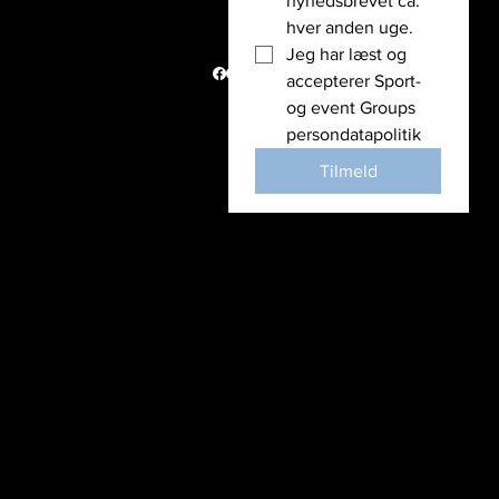
nyhedsbrevet ca. 
Vi støtter
hver anden uge. 
Nyheder
Jeg har læst og 
Politik
accepterer Sport- 
© Copyright
og event Groups 
2026
persondatapolitik
Tilmeld