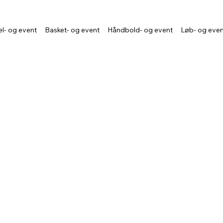
l- og event
Basket- og event
Håndbold- og event
Løb- og eve